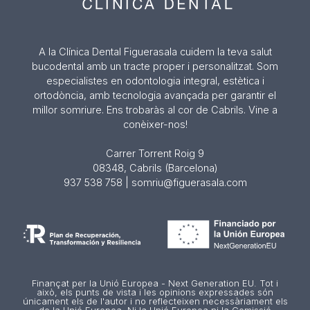
A la Clínica Dental Figuerasala cuidem la teva salut
bucodental amb un tracte proper i personalitzat. Som
especialistes en odontologia integral, estètica i
ortodòncia, amb tecnologia avançada per garantir el
millor somriure. Ens trobaràs al cor de Cabrils. Vine a
conèixer-nos!
Carrer Torrent Roig 9
08348, Cabrils (Barcelona)
937 538 758 | somriu@figuerasala.com
Finançat per la Unió Europea - Next Generation EU. Tot i
això, els punts de vista i les opinions expressades són
únicament els de l'autor i no reflecteixen necessàriament els
de la Unió Europea. Ni la Unió Europea ni la Comissió