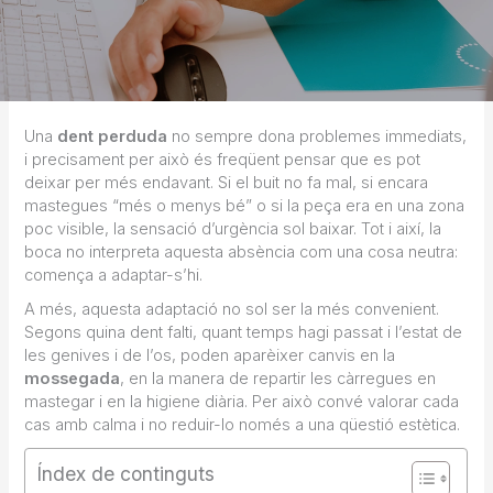
Una
dent perduda
no sempre dona problemes immediats,
i precisament per això és freqüent pensar que es pot
deixar per més endavant. Si el buit no fa mal, si encara
mastegues “més o menys bé” o si la peça era en una zona
poc visible, la sensació d’urgència sol baixar. Tot i així, la
boca no interpreta aquesta absència com una cosa neutra:
comença a adaptar-s’hi.
A més, aquesta adaptació no sol ser la més convenient.
Segons quina dent falti, quant temps hagi passat i l’estat de
les genives i de l’os, poden aparèixer canvis en la
mossegada
, en la manera de repartir les càrregues en
mastegar i en la higiene diària. Per això convé valorar cada
cas amb calma i no reduir-lo només a una qüestió estètica.
Índex de continguts