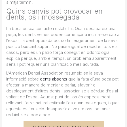
a mitjà termini.
Quins canvis pot provocar en
dents, os i mossegada
La boca busca contacte i estabilitat. Quan desapareix una
peça, les dents veïnes poden començar a inclinar-se cap a
l’espai i la dent oposada pot sortir lleugerament de la seva
posició buscant suport. No passa igual de ràpid en tots els
casos, però és un patró força conegut en odontologia i
explica per què, amb el temps, un problema aparentment
senzill pot requerir una planificació més acurada.
L’American Dental Association resumeix en la seva
informació sobre
dents absents
que la falta d’una peça pot
afectar la manera de menjar o parlar, afavorir el
desplaçament d’altres dents i associar-se a pèrdua d’os al
voltant de l’espai. Aquest punt de l’os és especialment
rellevant: l’arrel natural estimula l’os quan mastegues, i quan
aquesta estimulació desapareix el volum ossi pot anar
reduint-se a poc a poc.
REPOSAR PEÇA PERDUDA