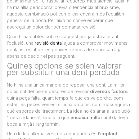
pot inflamar-se i el raspallat requereix més atenció. Quan hi
ha malaltia periodontal prèvia o tendència al bruxisme,
aquesta combinació pot complicar encara més l’equilibri
general de la boca. Per això no convé esperar que
aparegui un dolor clar per demanar revisió.
Quan hi ha dubtes sobre si aquest buit ja està alterant
l’oclusió, una
revisió dental
ajuda a comprovar moviments
dentaris, estat de les genives i zones de sobrecàrrega
abans de decidir el pas següent.
Quines opcions se solen valorar
per substituir una dent perduda
No hi ha una única manera de reposar una dent. La millor
opció sol definir-se després de revisar
diversos factors
:
quina peça falta, quant temps fa que es va perdre, com
estan les peces veïnes, si hi ha prou os, com mossegues i
què esperes del tractament. La idea no és anar a la solució
“més cridanera”, sinó a la que
encaixa millor
amb la teva
boca a mitjà i llarg termini.
Una de les alternatives més conegudes és
l’implant