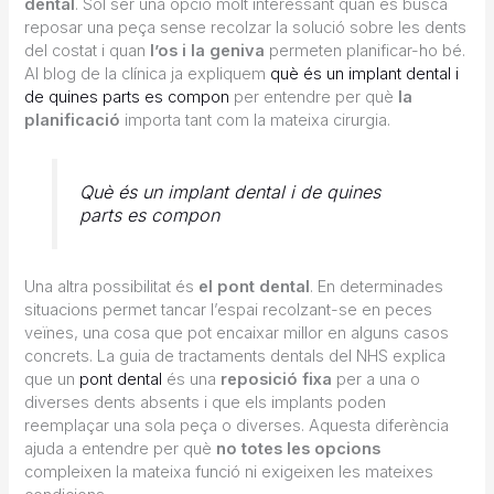
dental
. Sol ser una opció molt interessant quan es busca
reposar una peça sense recolzar la solució sobre les dents
del costat i quan
l’os i la geniva
permeten planificar-ho bé.
Al blog de la clínica ja expliquem
què és un implant dental i
de quines parts es compon
per entendre per què
la
planificació
importa tant com la mateixa cirurgia.
Què és un implant dental i de quines
parts es compon
Una altra possibilitat és
el pont dental
. En determinades
situacions permet tancar l’espai recolzant-se en peces
veïnes, una cosa que pot encaixar millor en alguns casos
concrets. La guia de tractaments dentals del NHS explica
que un
pont dental
és una
reposició fixa
per a una o
diverses dents absents i que els implants poden
reemplaçar una sola peça o diverses. Aquesta diferència
ajuda a entendre per què
no totes les opcions
compleixen la mateixa funció ni exigeixen les mateixes