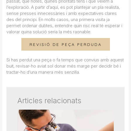
passat, què notes, quines prioritats tens i què veiem a
l’exploració. A partir d’aquí, es pot plantejar un pla realista,
sense presses innecessàries i amb expectatives clares
des del principi. En molts casos, una primera visita ja
permet ordenar dubtes, entendre quin risc real té esperar i
valorar quina solució seria la més raonable.
REVISIÓ DE PEÇA PERDUDA
Si has perdut una peça o fa temps que convius amb aquest
buit, revisar-ho aviat sol donar més marge per decidir bé i
tractar-ho d’una manera més senzilla.
Articles relacionats