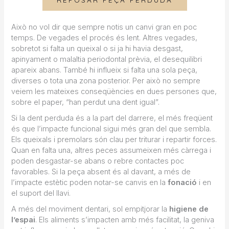
Això no vol dir que sempre notis un canvi gran en poc
temps. De vegades el procés és lent. Altres vegades,
sobretot si falta un queixal o si ja hi havia desgast,
apinyament o malaltia periodontal prèvia, el desequilibri
apareix abans. També hi influeix si falta una sola peça,
diverses o tota una zona posterior. Per això no sempre
veiem les mateixes conseqüències en dues persones que,
sobre el paper, “han perdut una dent igual”.
Si la dent perduda és a la part del darrere, el més freqüent
és que l’impacte funcional sigui més gran del que sembla.
Els queixals i premolars són clau per triturar i repartir forces.
Quan en falta una, altres peces assumeixen més càrrega i
poden desgastar-se abans o rebre contactes poc
favorables. Si la peça absent és al davant, a més de
l’impacte estètic poden notar-se canvis en la
fonació
i en
el suport del llavi.
A més del moviment dentari, sol empitjorar la
higiene de
l’espai
. Els aliments s’impacten amb més facilitat, la geniva