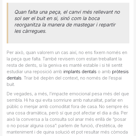
Quan falta una peça, el canvi més rellevant no
sol ser el buit en si, sinó com la boca
reorganitza la manera de mastegar i repartir
les càrregues.
Per això, quan valorem un cas així, no ens fixem només en
la peça que falta. També revisem com estan treballant la
resta de dents, si la geniva es manté estable i si té sentit
estudiar una reposició amb
implants dentals
o amb
pròtesis
dentals
. Triar bé depèn del context, no només de l’espai
buit.
De vegades, a més, l’impacte emocional pesa més del que
sembla. Hi ha qui evita somriure amb naturalitat, parlar en
públic o menjar amb comoditat fora de casa. No sempre és
una cosa dramàtica, però sí que pot afectar el dia a dia. Per
això la conversa a la consulta sol anar més enllà de “posar
o no posar alguna cosa”: parlem de funció, d’estètica, de
manteniment i de quina solució et pot resultar més còmoda