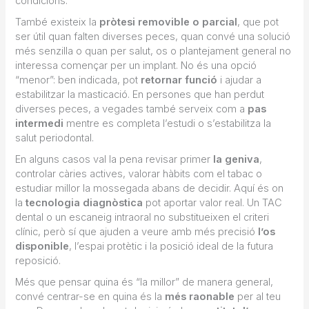
condicions.
També existeix la
pròtesi removible o parcial
, que pot
ser útil quan falten diverses peces, quan convé una solució
més senzilla o quan per salut, os o plantejament general no
interessa començar per un implant. No és una opció
“menor”: ben indicada, pot
retornar funció
i ajudar a
estabilitzar la masticació. En persones que han perdut
diverses peces, a vegades també serveix com a
pas
intermedi
mentre es completa l’estudi o s’estabilitza la
salut periodontal.
En alguns casos val la pena revisar primer
la geniva
,
controlar càries actives, valorar hàbits com el tabac o
estudiar millor la mossegada abans de decidir. Aquí és on
la
tecnologia diagnòstica
pot aportar valor real. Un TAC
dental o un escaneig intraoral no substitueixen el criteri
clínic, però sí que ajuden a veure amb més precisió
l’os
disponible
, l’espai protètic i la posició ideal de la futura
reposició.
Més que pensar quina és “la millor” de manera general,
convé centrar-se en quina és la
més raonable
per al teu