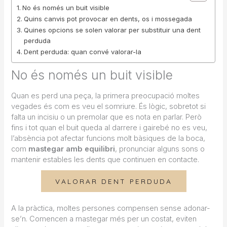
No és només un buit visible
Quins canvis pot provocar en dents, os i mossegada
Quines opcions se solen valorar per substituir una dent
perduda
Dent perduda: quan convé valorar-la
No és només un buit visible
Quan es perd una peça, la primera preocupació moltes
vegades és com es veu el somriure. És lògic, sobretot si
falta un incisiu o un premolar que es nota en parlar. Però
fins i tot quan el buit queda al darrere i gairebé no es veu,
l’absència pot afectar funcions molt bàsiques de la boca,
com
mastegar amb equilibri
, pronunciar alguns sons o
mantenir estables les dents que continuen en contacte.
VALORAR DENT PERDUDA
A la pràctica, moltes persones compensen sense adonar-
se’n. Comencen a mastegar més per un costat, eviten