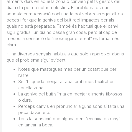
aliments durs en aquella zona o canvien petits gestos del
dia a dia per no notar molèsties. El problema és que
aquesta compensació continuada pot sobrecarregar altres
peces i fer que la geniva del buit rebi impactes per als
quals no està preparada. També és habitual que el canvi
sigui gradual: un dia no passa gran cosa, però al cap de
mesos la sensació de “mossegar diferent” es torna més
clara.
Hi ha diversos senyals habituals que solen aparèixer abans
que el problema sigui evident:
Notes que mastegues més per un costat que per
l’altre.
Se t’hi queda menjar atrapat amb més facilitat en
aquella zona.
La geniva del buit s’irrita en menjar aliments fibrosos
o durs.
Perceps canvis en pronunciar alguns sons si falta una
peça davantera.
Tens la sensació que alguna dent “encaixa estrany”
en tancar la boca.