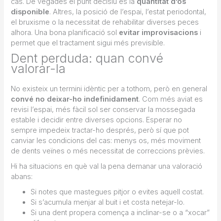
cas. De vegades el punt decisiu és la
quantitat d’os
disponible
. Altres, la posició de l’espai, l’estat periodontal,
el bruxisme o la necessitat de rehabilitar diverses peces
alhora. Una bona planificació sol
evitar improvisacions
i
permet que el tractament sigui més previsible.
Dent perduda: quan convé
valorar-la
No existeix un termini idèntic per a tothom, però en general
convé no deixar-ho indefinidament
. Com més aviat es
revisi l’espai, més fàcil sol ser conservar la mossegada
estable i decidir entre diverses opcions. Esperar no
sempre impedeix tractar-ho després, però sí que pot
canviar les condicions del cas: menys os, més moviment
de dents veïnes o més necessitat de correccions prèvies.
Hi ha situacions en què val la pena demanar una valoració
abans:
Si notes que mastegues pitjor o evites aquell costat.
Si s’acumula menjar al buit i et costa netejar-lo.
Si una dent propera comença a inclinar-se o a “xocar”