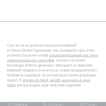
Com es fà un protector bucal personalitzat?
A Clínica Dental Figuerasala, ens assegurem que el teu
protector bucal fet a mida
s’ajusti perfectament per oferir
màxima protecció i comoditat
. Gràcies a la nostra
tecnologia d’última generació, fabriquem un dispositiu
totalment adaptat a la teva boca, evitant desplaçaments i
facilitant la respiració i la comunicació mentre practiques
esport. El
procés és ràpid, senzill i assegura un ajust
òptim
perquè puguis jugar amb total seguretat
01. Escaneig
02. Disseny i
03. Prova i