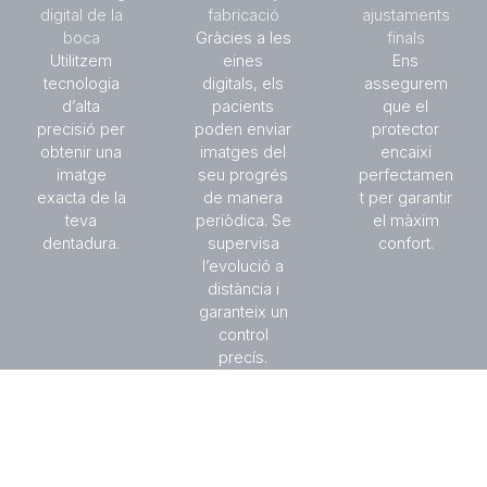
digital de la
fabricació
ajustaments
boca
Gràcies a les
finals
Utilitzem
eines
Ens
tecnologia
digitals, els
assegurem
d’alta
pacients
que el
precisió per
poden enviar
protector
obtenir una
imatges del
encaixi
imatge
seu progrés
perfectamen
exacta de la
de manera
t per garantir
teva
periòdica. Se
el màxim
dentadura.
supervisa
confort.
l’evolució a
distància i
garanteix un
control
precís.