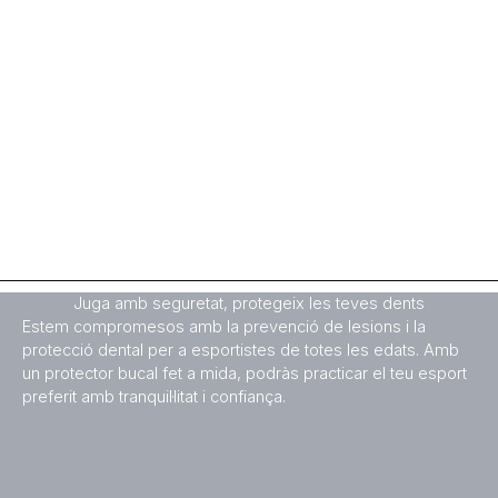
Juga amb seguretat, protegeix les teves dents
Estem compromesos amb la prevenció de lesions i la
protecció dental per a esportistes de totes les edats. Amb
un protector bucal fet a mida, podràs practicar el teu esport
preferit amb tranquil·litat i confiança.