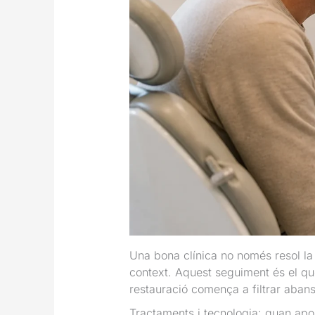
Una bona clínica no només resol la 
context. Aquest seguiment és el que
restauració comença a filtrar aban
Tractaments i tecnologia: quan apor