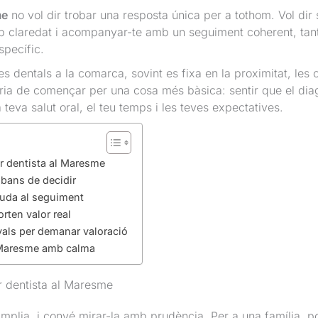
me
no vol dir trobar una resposta única per a tothom. Vol dir 
mb claredat i acompanyar-te amb un seguiment coherent, tant
specífic.
dentals a la comarca, sovint es fixa en la proximitat, les op
uria de començar per una cosa més bàsica: sentir que el diag
teva salut oral, el teu temps i les teves expectatives.
lor dentista al Maresme
abans de decidir
juda al seguiment
rten valor real
yals per demanar valoració
al Maresme amb calma
or dentista al Maresme
mplia, i convé mirar-la amb prudència. Per a una família, pot