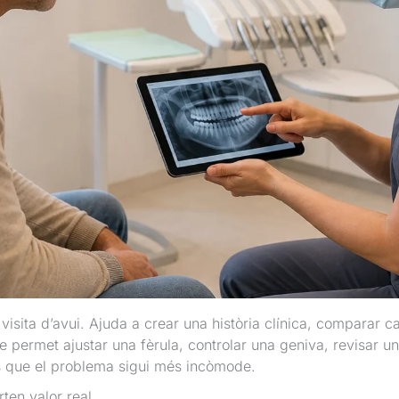
visita d’avui. Ajuda a crear una història clínica, comparar 
 permet ajustar una fèrula, controlar una geniva, revisar un
s que el problema sigui més incòmode.
ten valor real