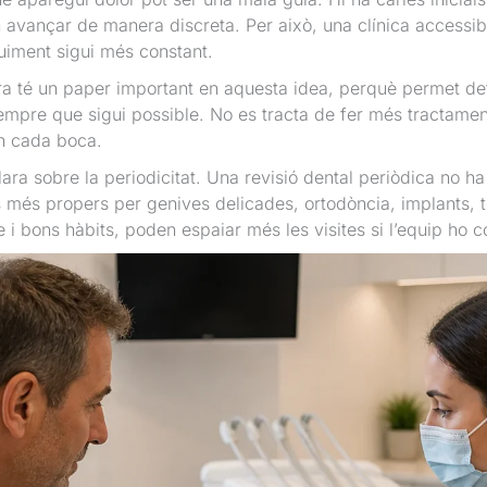
vançar de manera discreta. Per això, una clínica accessibl
uiment sigui més constant.
ra té un paper important en aquesta idea, perquè permet det
sempre que sigui possible. No es tracta de fer més tractament
n cada boca.
ara sobre la periodicitat. Una revisió dental periòdica no ha
 més propers per genives delicades, ortodòncia, implants, 
 i bons hàbits, poden espaiar més les visites si l’equip ho 