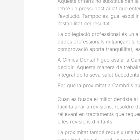
Aquests criteris no substitueixen l
rebre un pressupost aïllat que ente
l’evolució. Tampoc és igual escolli
l’estabilitat del resultat.
La col·legiació professional és un 
dades professionals mitjançant la 
comprovació aporta tranquil·litat,
A Clínica Dental Figuerasala, a Ca
decidir. Aquesta manera de treball
integral de la seva salut bucodental
Per què la proximitat a Cambrils a
Quan es busca el millor dentista a
facilita anar a revisions, resoldre
rellevant en tractaments que requer
o les revisions d’infants.
La proximitat també redueix una ba
complicat. En salut oral, esperar q