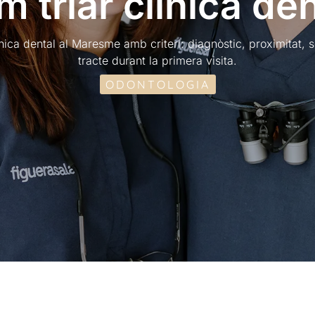
m triar clínica den
ínica dental al Maresme amb criteri: diagnòstic, proximitat, 
tracte durant la primera visita.
ODONTOLOGIA