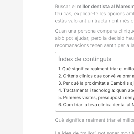
Buscar el
millor dentista al Mares
teu cas, explicar-te les opcions a
estàs valorant un tractament més e
Quan una persona compara clíniques 
això pot ajudar, però la decisió ha
recomanacions tenen sentit per a la 
Índex de continguts
Què significa realment triar el mil
Criteris clínics que convé valorar 
Per què la proximitat a Cambrils a
Tractaments i tecnologia: quan apo
Primeres visites, pressupost i sen
Com triar la teva clínica dental 
Què significa realment triar el mill
La idea de “millor” pot sonar molt à