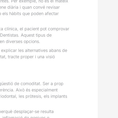
untes. Per exemple, no és el mateix
ene diària i quan convé revisar
 o els hàbits que poden afectar
xa clínica, el pacient pot comprovar
Dentistas. Aquest tipus de
en diverses opcions.
explicar les alternatives abans de
t, tracte proper i una visió
qüestió de comoditat. Ser a prop
ferència. Això és especialment
odontal, les pròtesis, els implants
perquè desplaçar-se resulta
s, inflamació de genives o