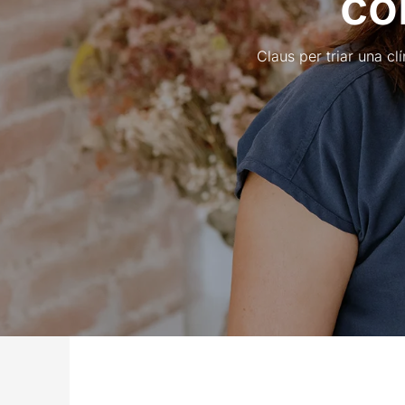
co
Claus per triar una cl