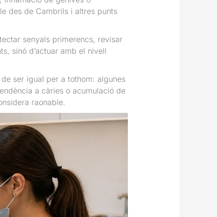
e des de Cambrils i altres punts
ectar senyals primerencs, revisar
s, sinó d’actuar amb el nivell
 de ser igual per a tothom: algunes
tendència a càries o acumulació de
considera raonable.