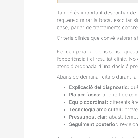
També és important desconfiar de m
requereix mirar la boca, escoltar 
base, parlar de tractaments concret
Criteris clínics que convé valorar 
Per comparar opcions sense quedar-
l’experiència i el resultat clínic. N
atenció ordenada d’una decisió pr
Abans de demanar cita o durant la p
Explicació del diagnòstic:
què
Pla per fases:
prioritat de cad
Equip coordinat:
diferents àr
Tecnologia amb criteri:
proves
Pressupost clar:
abast, temps
Seguiment posterior:
revision