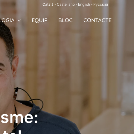
Catalá
-
Castellano
-
English
-
Русский
LOGIA
EQUIP
BLOC
CONTACTE
esme: