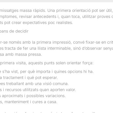
issatges massa ràpids. Una primera orientació pot ser útil,
símptomes, revisar antecedents i, quan toca, utilitzar prove
s pot crear expectatives poc realistes.
abans de decidir
se només amb la primera impressió, convé fixar-se en crite
o es tracta de fer una llista interminable, sinó d’observar sen
esa amb massa pressa.
rimera visita, aquests punts solen orientar força:
 s’ha vist, per què importa i quines opcions hi ha.
a tractament i què pot esperar.
ees treballant amb una visió comuna.
 i recursos utilitzats quan aporten valor.
 aproximats i possibles variacions.
s, manteniment i cures a casa.