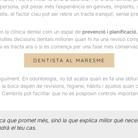
persona, pot pesar més l’experiència en genives, implants, o
ta, el factor clau pot ser rebre un tracte tranquil, sense pr
n la clínica dental com un espai de
prevenció i planificació
moltes decisions dentals milloren quan hi ha una revisió com
 si es tracta ara o si es comença per una fase més conserva
DENTISTA AL MARESME
eguiment. En odontologia, no tot acaba quan es fa una obtura
de la boca depèn de revisions, higiene, hàbits i ajustos quan
Cambrils pot facilitar que no es posposin controls importan
nica que promet més, sinó la que explica millor què neces
ndrà el teu cas.