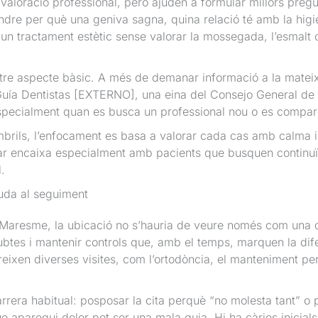
a valoració professional, però ajuden a formular millors preg
ndre per què una geniva sagna, quina relació té amb la higi
r un tractament estètic sense valorar la mossegada, l’esmalt
altre aspecte bàsic. A més de demanar informació a la matei
Guía Dentistas [EXTERNO], una eina del Consejo General de 
 especialment quan es busca un professional nou o es compar
mbrils, l’enfocament es basa a valorar cada cas amb calma i 
ar encaixa especialment amb pacients que busquen continuïta
.
juda al seguiment
l Maresme, la ubicació no s’hauria de veure només com una 
 dubtes i mantenir controls que, amb el temps, marquen la di
eixen diverses visites, com l’ortodòncia, el manteniment peri
rrera habitual: posposar la cita perquè “no molesta tant” o 
ue aparegui dolor pot ser una mala guia. Hi ha càries inicial